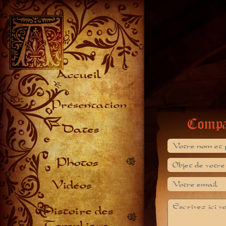
Accueil
Présentation
Compa
Dates
Photos
Vidéos
Histoire des
Templiers