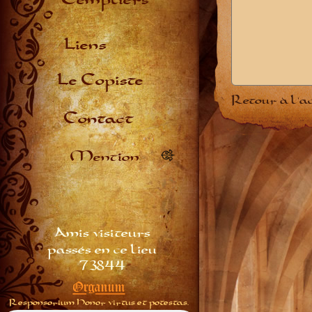
Liens
Le Copiste
Retour à l'a
Contact
Mention
Amis visiteurs
passés en ce lieu
73844
Organum
Responsorium Honor virtus et potestas.