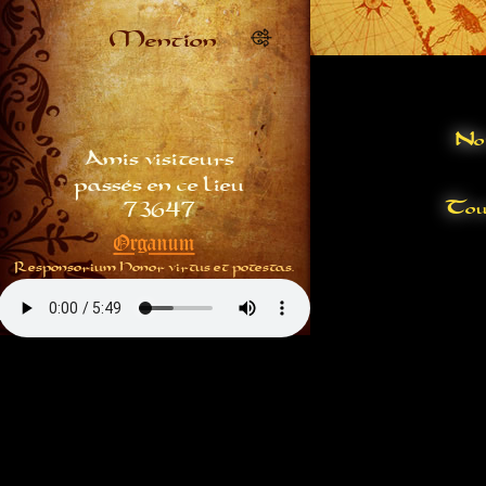
Mention
N
o
Amis visiteurs
passés en ce lieu
T
ou
73647
Organum
Responsorium Honor virtus et potestas.